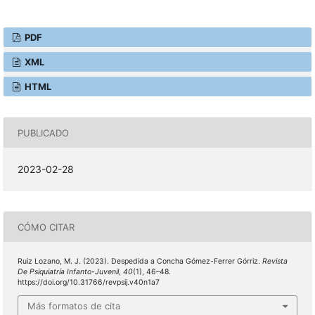
PDF
XML
HTML
PUBLICADO
2023-02-28
CÓMO CITAR
Ruiz Lozano, M. J. (2023). Despedida a Concha Gómez-Ferrer Górriz.
Revista
De Psiquiatría Infanto-Juvenil
,
40
(1), 46–48.
https://doi.org/10.31766/revpsij.v40n1a7
Más formatos de cita