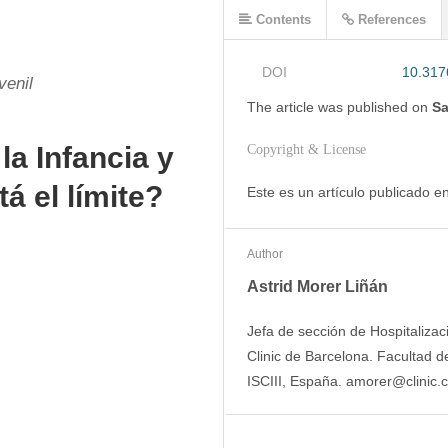
Contents
References
DOI
10.317
venil
The article was
published on
Sa
la Infancia y
Copyright & License
á el límite?
Este es un artículo publicado 
Author
Astrid Morer Liñán
Jefa de sección de Hospitalizaci
Clinic de Barcelona. Facultad 
ISCIII, España. amorer@clinic.c