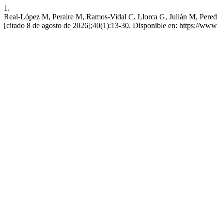
1.
Real-López M, Peraire M, Ramos-Vidal C, Llorca G, Julián M, Pereda N
[citado 8 de agosto de 2026];40(1):13-30. Disponible en: https://www