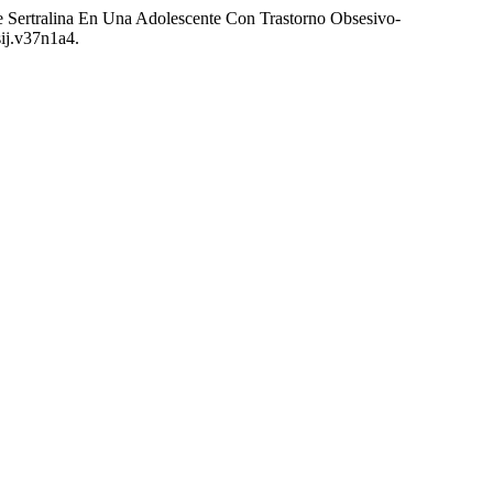
De Sertralina En Una Adolescente Con Trastorno Obsesivo-
sij.v37n1a4.