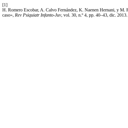
[1]
H. Romero Escobar, A. Calvo Fernández, K. Naenen Hernani, y M. Rui
caso»,
Rev Psiquiatr Infanto-Juv
, vol. 30, n.º 4, pp. 40–43, dic. 2013.