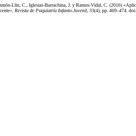
ón-Llin, C., Iglesias-Barrachina, J. y Ramos-Vidal, C. (2016) «Aplica
scente»,
Revista de Psiquiatría Infanto-Juvenil
, 33(4), pp. 469–474. doi