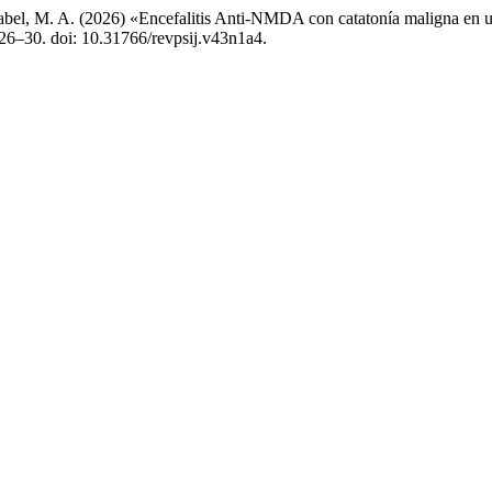
bel, M. A. (2026) «Encefalitis Anti-NMDA con catatonía maligna en una 
. 26–30. doi: 10.31766/revpsij.v43n1a4.