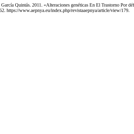
arcía Quintás. 2011. «Alteraciones genéticas En El Trastorno Por déf
62. https://www.aepnya.eu/index.php/revistaaepnya/article/view/179.