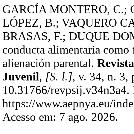
GARCÍA MONTERO, C.; G
LÓPEZ, B.; VAQUERO C
BRASAS, F.; DUQUE DOMÍ
conducta alimentaria como 
alienación parental.
Revista
Juvenil
,
[S. l.]
, v. 34, n. 3
10.31766/revpsij.v34n3a4. 
https://www.aepnya.eu/index
Acesso em: 7 ago. 2026.