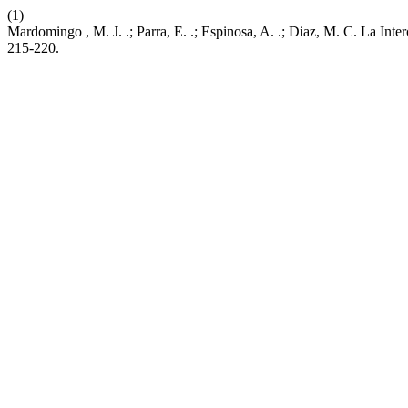
(1)
Mardomingo , M. J. .; Parra, E. .; Espinosa, A. .; Diaz, M. C. La Inter
215-220.