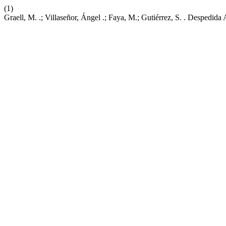
(1)
Graell, M. .; Villaseñor, Ángel .; Faya, M.; Gutiérrez, S. . Despedi