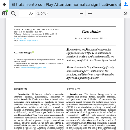
El tratamiento con Play Attention normaliza significativamente el QEEG, la inatención en situación de prueba y conductual en un niño con trastorno por déficit de atención con hiperactividad