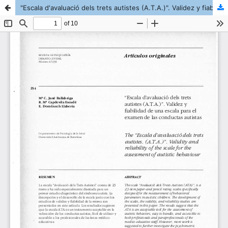
"Escala d'avaluació dels trets autistes (A.T.A.)". Validez y fiabilidad de una escala para el examen de las conductas autistas