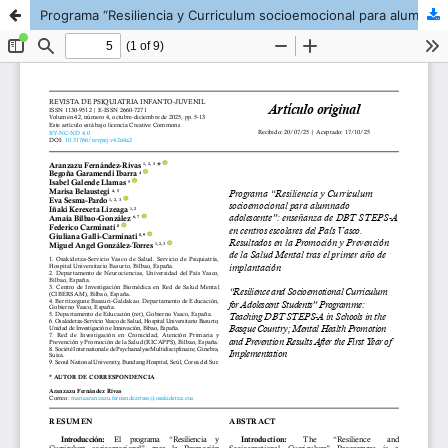
Programa “Resiliencia y Curriculum socioemocional para alumnado adolescente”: enseñanza de DBT STEPS-A en centros escolares del País Vasco. Resultados en la Promoción y Prevención de la Salud Mental tras el primer año de implantación