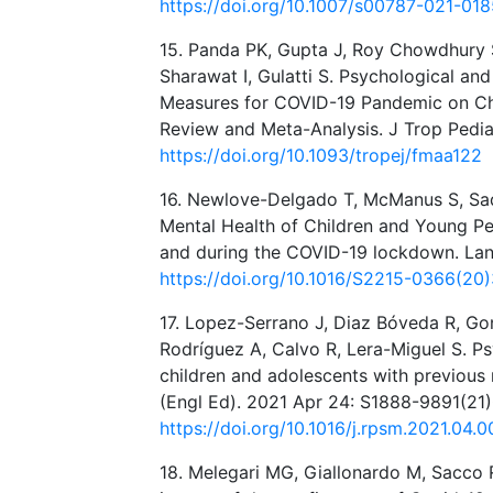
https://doi.org/10.1007/s00787-021-01
15. Panda PK, Gupta J, Roy Chowdhury
Sharawat I, Gulatti S. Psychological a
Measures for COVID-19 Pandemic on Chi
Review and Meta-Analysis. J Trop Pedia
https://doi.org/10.1093/tropej/fmaa122
16. Newlove-Delgado T, McManus S, Sadle
Mental Health of Children and Young Pe
and during the COVID-19 lockdown. Lan
https://doi.org/10.1016/S2215-0366(20
17. Lopez-Serrano J, Diaz Bóveda R, Gon
Rodríguez A, Calvo R, Lera-Miguel S. P
children and adolescents with previous 
(Engl Ed). 2021 Apr 24: S1888-9891(21)
https://doi.org/10.1016/j.rpsm.2021.04.0
18. Melegari MG, Giallonardo M, Sacco R,