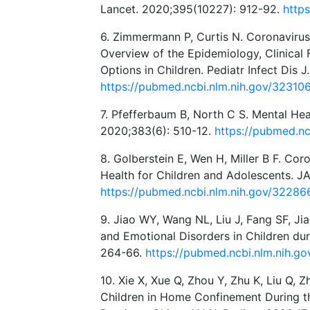
Lancet. 2020;395(10227): 912-92.
http
6. Zimmermann P, Curtis N. Coronavirus 
Overview of the Epidemiology, Clinical 
Options in Children. Pediatr Infect Dis 
https://pubmed.ncbi.nlm.nih.gov/32310
7. Pfefferbaum B, North C S. Mental He
2020;383(6): 510-12.
https://pubmed.n
8. Golberstein E, Wen H, Miller B F. Co
Health for Children and Adolescents. J
https://pubmed.ncbi.nlm.nih.gov/32286
9. Jiao WY, Wang NL, Liu J, Fang SF, J
and Emotional Disorders in Children du
264-66.
https://pubmed.ncbi.nlm.nih.g
10. Xie X, Xue Q, Zhou Y, Zhu K, Liu Q,
Children in Home Confinement During t