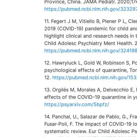
Province, China. JAMA Pediatr. 2020;17
https://pubmed.ncbi.nlm.nih.gov/32329
11. Fegert J M, Vitiello B, Plener P L, 
2019 (COVID-19) pandemic for child and
highlight clinical and research needs in
Child Adolesc Psychiatry Ment Health. 
https://pubmed.ncbi.nlm.nih.gov/32419
12. Hawryluck L, Gold W, Robinson S, Po
psychological effects of quarantine, To
12.
https://pubmed.ncbi.nlm.nih.gov/15
13. Orgilés M, Morales A, Delvecchio E
effects of the COVID-19 quarantine in y
https://psyarxiv.com/5bpfz/
14. Panchal, U., Salazar de Pablo, G., Fr
Fusar-Poli, F. The impact of COVID-19 
systematic review. Eur Child Adolesc Ps