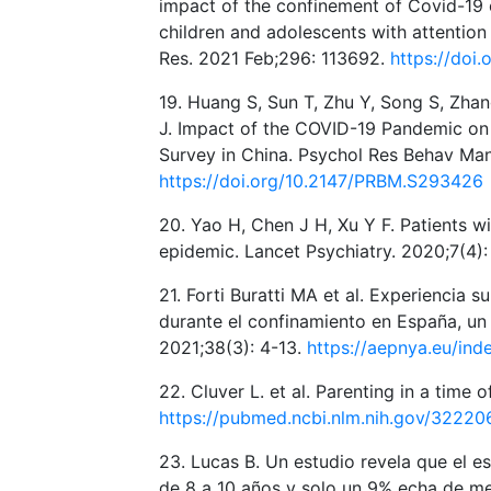
impact of the confinement of Covid-19
children and adolescents with attention
Res. 2021 Feb;296: 113692.
https://doi.
19. Huang S, Sun T, Zhu Y, Song S, Zhan
J. Impact of the COVID-19 Pandemic on 
Survey in China. Psychol Res Behav Man
https://doi.org/10.2147/PRBM.S293426
20. Yao H, Chen J H, Xu Y F. Patients w
epidemic. Lancet Psychiatry. 2020;7(4):
21. Forti Buratti MA et al. Experiencia 
durante el confinamiento en España, un 
2021;38(3): 4-13.
https://aepnya.eu/ind
22. Cluver L. et al. Parenting in a time
https://pubmed.ncbi.nlm.nih.gov/32220
23. Lucas B. Un estudio revela que el e
de 8 a 10 años y solo un 9% echa de men