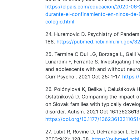
https://elpais.com/educacion/2020-06-2
durante-el-confinamiento-en-ninos-de
colegio.html
24. Huremovic D. Psychiatry of Pandemi
188.
https://pubmed.ncbi.nlm.nih.gov/3
25. Termine C Dui LG, Borzaga L, Galli V,
Lunardini F, Ferrante S. Investigating t
and adolescents with and without neuro
Curr Psychol. 2021 Oct 25: 1-17.
https:/
26. Polónyiová K, Belika I, Celušáková
Ostatníková D. Comparing the impact o
on Slovak families with typically devel
disorder. Autism. 2021 Oct 16:1362361
https://doi.org/10.1177/1362361321105
27. Lubit R, Rovine D, DeFrancisci L, Eth
2003;9(2): 128-38.
https://pubmed.ncbi